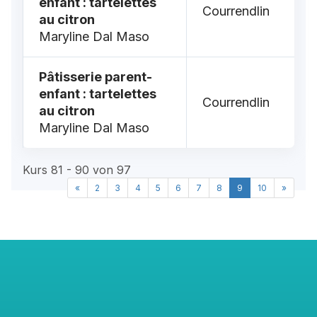
enfant : tartelettes
Courrendlin
au citron
Maryline Dal Maso
Pâtisserie parent-
enfant : tartelettes
Courrendlin
au citron
Maryline Dal Maso
Kurs 81 - 90 von 97
«
2
3
4
5
6
7
8
9
10
»