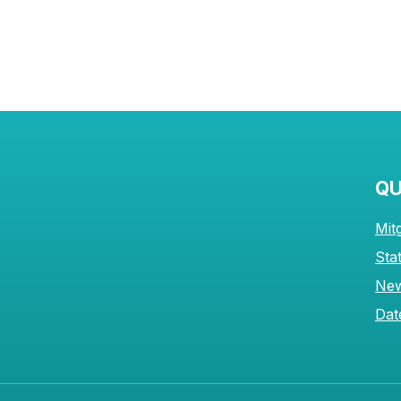
QU
Mit
Sta
New
Dat