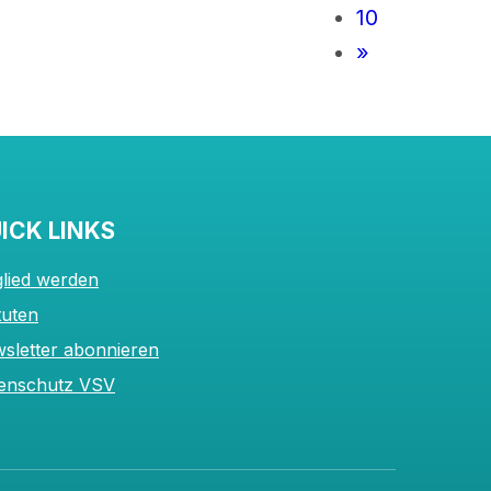
10
»
ICK LINKS
glied werden
tuten
sletter abonnieren
enschutz VSV