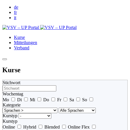
de
fr
it
Kurse
Mitteilungen
Verband
Kurse
Stichwort
Wochentag
Mo
Di
Mi
Do
Fr
Sa
So
Kategorie
Kurstyp
Kurstyp
Online
Hybrid
Blended
Online Flex