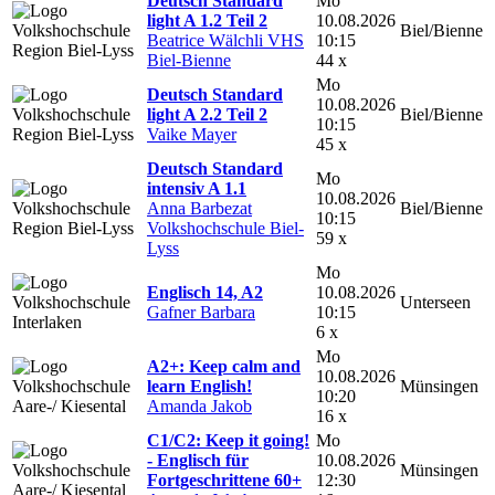
Deutsch Standard
Mo
light A 1.2 Teil 2
10.08.2026
Biel/Bienne
Beatrice Wälchli VHS
10:15
Biel-Bienne
44 x
Mo
Deutsch Standard
10.08.2026
light A 2.2 Teil 2
Biel/Bienne
10:15
Vaike Mayer
45 x
Deutsch Standard
Mo
intensiv A 1.1
10.08.2026
Anna Barbezat
Biel/Bienne
10:15
Volkshochschule Biel-
59 x
Lyss
Mo
Englisch 14, A2
10.08.2026
Unterseen
Gafner Barbara
10:15
6 x
Mo
A2+: Keep calm and
10.08.2026
learn English!
Münsingen
10:20
Amanda Jakob
16 x
C1/C2: Keep it going!
Mo
- Englisch für
10.08.2026
Münsingen
Fortgeschrittene 60+
12:30