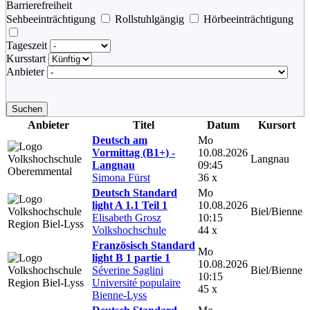
Barrierefreiheit
Sehbeeinträchtigung
Rollstuhlgängig
Hörbeeinträchtigung
Tageszeit
Kursstart
Anbieter
Suchen
Anbieter
Titel
Datum
Kursort
Deutsch am
Mo
Vormittag (B1+) -
10.08.2026
Langnau
Langnau
09:45
Simona Fürst
36 x
Deutsch Standard
Mo
light A 1.1 Teil 1
10.08.2026
Biel/Bienne
Elisabeth Grosz
10:15
Volkshochschule
44 x
Französisch Standard
Mo
light B 1 partie 1
10.08.2026
Séverine Saglini
Biel/Bienne
10:15
Université populaire
45 x
Bienne-Lyss