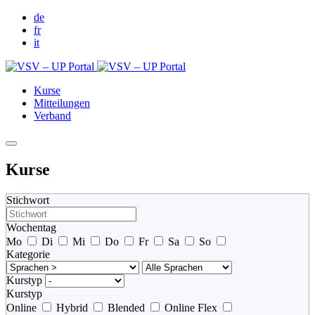
de
fr
it
Kurse
Mitteilungen
Verband
Kurse
Stichwort
Wochentag
Mo
Di
Mi
Do
Fr
Sa
So
Kategorie
Kurstyp
Kurstyp
Online
Hybrid
Blended
Online Flex