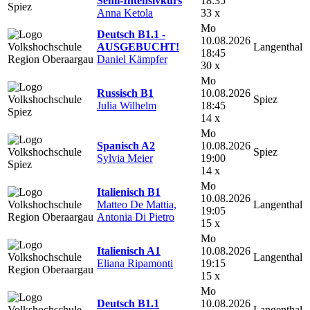
Semi-Intensivkurs
18:35
Anna Ketola
33 x
Mo
Deutsch B1.1 -
10.08.2026
AUSGEBUCHT!
Langenthal
18:45
Daniel Kämpfer
30 x
Mo
Russisch B1
10.08.2026
Spiez
Julia Wilhelm
18:45
14 x
Mo
Spanisch A2
10.08.2026
Spiez
Sylvia Meier
19:00
14 x
Mo
Italienisch B1
10.08.2026
Matteo De Mattia,
Langenthal
19:05
Antonia Di Pietro
15 x
Mo
Italienisch A1
10.08.2026
Langenthal
Eliana Ripamonti
19:15
15 x
Mo
Deutsch B1.1
10.08.2026
Langenthal