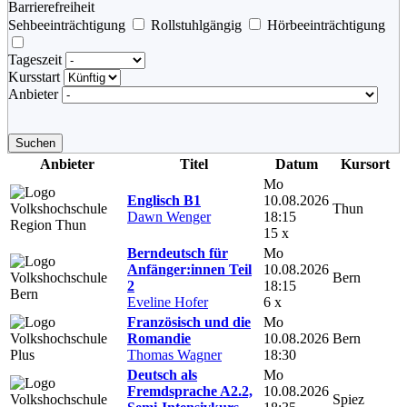
Barrierefreiheit
Sehbeeinträchtigung
Rollstuhlgängig
Hörbeeinträchtigung
Tageszeit
Kursstart
Anbieter
Suchen
Anbieter
Titel
Datum
Kursort
Mo
Englisch B1
10.08.2026
Thun
Dawn Wenger
18:15
15 x
Berndeutsch für
Mo
Anfänger:innen Teil
10.08.2026
Bern
2
18:15
Eveline Hofer
6 x
Französisch und die
Mo
Romandie
10.08.2026
Bern
Thomas Wagner
18:30
Deutsch als
Mo
Fremdsprache A2.2,
10.08.2026
Spiez