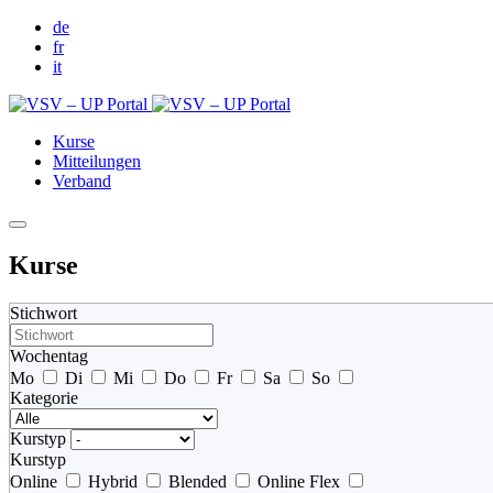
de
fr
it
Kurse
Mitteilungen
Verband
Kurse
Stichwort
Wochentag
Mo
Di
Mi
Do
Fr
Sa
So
Kategorie
Kurstyp
Kurstyp
Online
Hybrid
Blended
Online Flex