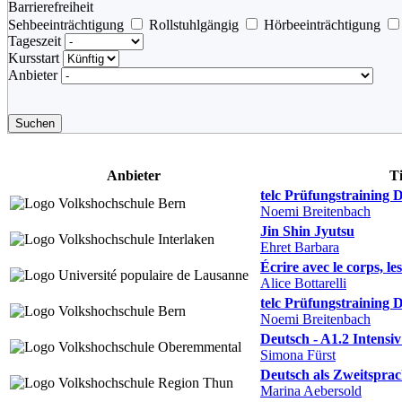
Barrierefreiheit
Sehbeeinträchtigung
Rollstuhlgängig
Hörbeeinträchtigung
Tageszeit
Kursstart
Anbieter
Suchen
Anbieter
Ti
telc Prüfungstraining 
Noemi Breitenbach
Jin Shin Jyutsu
Ehret Barbara
Écrire avec le corps, le
Alice Bottarelli
telc Prüfungstraining 
Noemi Breitenbach
Deutsch - A1.2 Intensi
Simona Fürst
Deutsch als Zweitsprac
Marina Aebersold