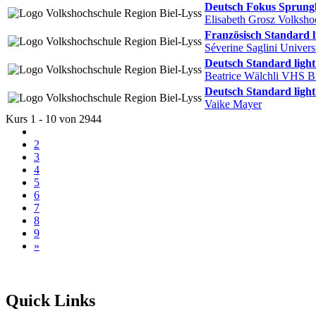
Deutsch Fokus Sprung
Elisabeth Grosz Volksho
Französisch Standard li
Séverine Saglini Univers
Deutsch Standard light 
Beatrice Wälchli VHS B
Deutsch Standard light 
Vaike Mayer
Kurs 1 - 10 von 2944
1
2
3
4
5
6
7
8
9
»
Quick Links