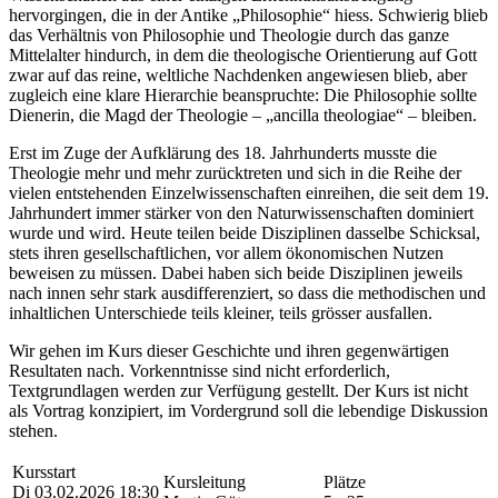
hervorgingen, die in der Antike „Philosophie“ hiess. Schwierig blieb
das Verhältnis von Philosophie und Theologie durch das ganze
Mittelalter hindurch, in dem die theologische Orientierung auf Gott
zwar auf das reine, weltliche Nachdenken angewiesen blieb, aber
zugleich eine klare Hierarchie beanspruchte: Die Philosophie sollte
Dienerin, die Magd der Theologie – „ancilla theologiae“ – bleiben.
Erst im Zuge der Aufklärung des 18. Jahrhunderts musste die
Theologie mehr und mehr zurücktreten und sich in die Reihe der
vielen entstehenden Einzelwissenschaften einreihen, die seit dem 19.
Jahrhundert immer stärker von den Naturwissenschaften dominiert
wurde und wird. Heute teilen beide Disziplinen dasselbe Schicksal,
stets ihren gesellschaftlichen, vor allem ökonomischen Nutzen
beweisen zu müssen. Dabei haben sich beide Disziplinen jeweils
nach innen sehr stark ausdifferenziert, so dass die methodischen und
inhaltlichen Unterschiede teils kleiner, teils grösser ausfallen.
Wir gehen im Kurs dieser Geschichte und ihren gegenwärtigen
Resultaten nach. Vorkenntnisse sind nicht erforderlich,
Textgrundlagen werden zur Verfügung gestellt. Der Kurs ist nicht
als Vortrag konzipiert, im Vordergrund soll die lebendige Diskussion
stehen.
Kursstart
Kursleitung
Plätze
Di 03.02.2026 18:30