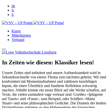
de
fr
it
Kurse
Mitteilungen
Verband
In Zeiten wie diesen: Klassiker lesen!
Unsere Zeiten sind turbulent und unsere Aufmerksamkeit wird in
Sekundenschnelle von einem Thema zum nächsten gehetzt. Wir sind
konfrontiert mit Momentaufnahmen und zahllosen kurzlebigen
Inputs, die einen Überblick und fundierte Reflektion schwierig
machen. Abhilfe könnte ein neuer Blick auf alte Werke schaffen, auf
Texte, die vielen zumindest vage vertraut sind: Goethes «Iphigenie
auf Tauris» und «Faust», zum Beispiel, oder Schillers «Maria
Stuart» und seine philosophischen Gedichte. Die Dramen der beiden
Dichterfürsten gehörten zu den Höhepunkten des klassischen