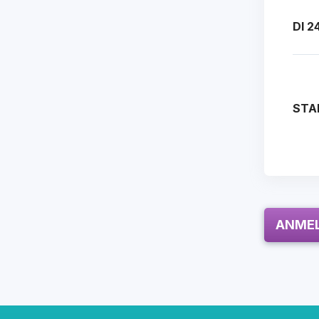
DI 2
STA
ANME