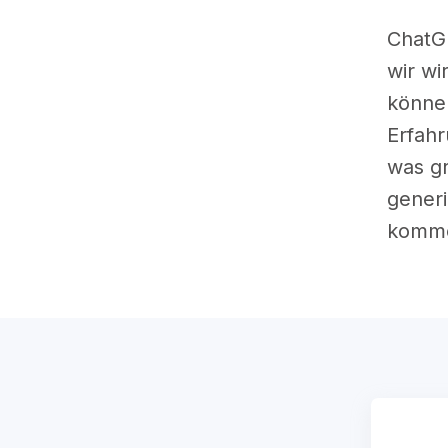
ChatGP
wir wi
könne
Erfahr
was gr
generi
komme