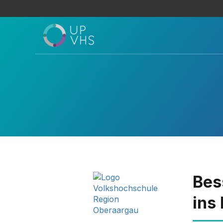
Bes
ins