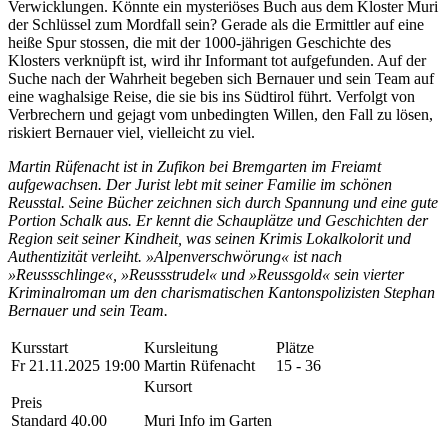
Verwicklungen. Könnte ein mysteriöses Buch aus dem Kloster Muri
der Schlüssel zum Mordfall sein? Gerade als die Ermittler auf eine
heiße Spur stossen, die mit der 1000-jährigen Geschichte des
Klosters verknüpft ist, wird ihr Informant tot aufgefunden. Auf der
Suche nach der Wahrheit begeben sich Bernauer und sein Team auf
eine waghalsige Reise, die sie bis ins Südtirol führt. Verfolgt von
Verbrechern und gejagt vom unbedingten Willen, den Fall zu lösen,
riskiert Bernauer viel, vielleicht zu viel.
Martin Rüfenacht ist in Zufikon bei Bremgarten im Freiamt
aufgewachsen. Der Jurist lebt mit seiner Familie im schönen
Reusstal. Seine Bücher zeichnen sich durch Spannung und eine gute
Portion Schalk aus. Er kennt die Schauplätze und Geschichten der
Region seit seiner Kindheit, was seinen Krimis Lokalkolorit und
Authentizität verleiht. »Alpenverschwörung« ist nach
»Reussschlinge«, »Reussstrudel« und »Reussgold« sein vierter
Kriminalroman um den charismatischen Kantonspolizisten Stephan
Bernauer und sein Team.
Kursstart
Kursleitung
Plätze
Fr 21.11.2025 19:00
Martin Rüfenacht
15 - 36
Kursort
Preis
Standard 40.00
Muri Info im Garten