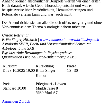
Anhand kleiner, anschaulicher Beispiele werfen wir einen ersten
Blick darauf, wie ein Geburtshoroskop entsteht und was es
beispielsweise über Persönlichkeit, Herausforderungen und
Potenziale verraten kann und was, auch nicht.
Der Abend richtet sich an alle, die sich offen, neugierig und ohne
Vorkenntnisse dem Thema Astrologie nähern möchten.
Unsere Referentin:
Britta Singer, Hitzkirch |
www.vitamea.ch
|
www.brittasinger.ch
Astrologin SFER, Fach- und Vorstandsmitglied Schweizer
Astrologenbund SAB
Psychosoziale Beratungen in Psychosynthese
Qualifikation Original Bach-Blütentherapie IMS
Kursstart
Kursleitung
Plätze
Di 28.10.2025 19:00
Britta Singer
15 - 30
Kursort
Preis
Pflegimuri - Löwen
Standard 30.00
Marktstrasse 8
5630 Muri AG
Anmelden
Zurück