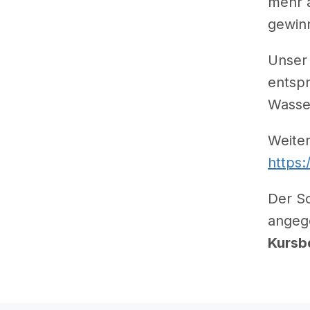
mehr a
gewin
Unser 
entsp
Wasse
Weiter
https:
Der Sc
angege
Kursb