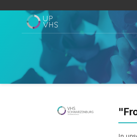
"Fr
In uns