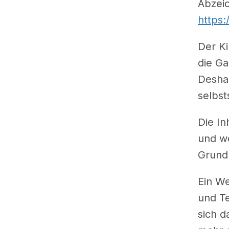
Abzeic
https:
Der Ki
die G
Deshal
selbst
Die In
und we
Grundl
Ein We
und Te
sich d