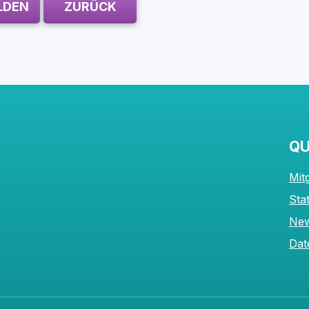
LDEN
ZURÜCK
QU
Mit
Sta
New
Dat