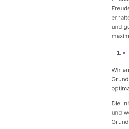
Freud
erhalt
und gu
maxim
Wir em
Grund
optima
Die In
und we
Grundl