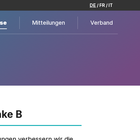
DE
FR
IT
se
Mitteilungen
Verband
nke B
ungen verbessern wir die