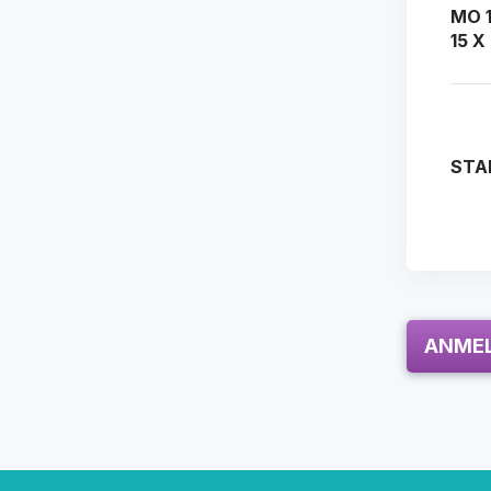
MO 1
15 X
STA
ANME