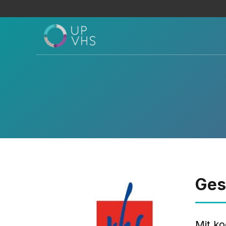
Ges
Mit ko