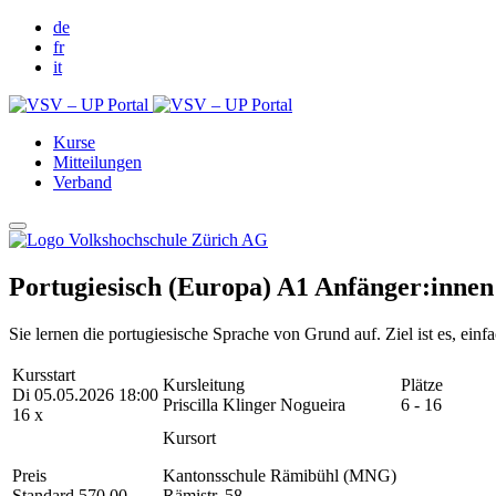
de
fr
it
Kurse
Mitteilungen
Verband
Portugiesisch (Europa) A1 Anfänger:innen 
Sie lernen die portugiesische Sprache von Grund auf. Ziel ist es, e
Kursstart
Kursleitung
Plätze
Di 05.05.2026 18:00
Priscilla Klinger Nogueira
6 - 16
16 x
Kursort
Preis
Kantonsschule Rämibühl (MNG)
Standard 570.00
Rämistr. 58